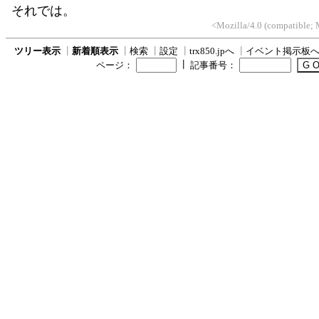
それでは。
<Mozilla/4.0 (compatible;
ツリー表示
┃
新着順表示
┃
検索
┃
設定
┃
trx850.jpへ
┃
イベント掲示板
┃
ページ：
記事番号：