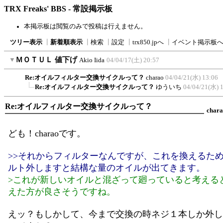
TRX Freaks' BBS - 常設掲示板
本掲示板は閲覧のみで投稿は行えません。
ツリー表示
┃
新着順表示
┃
検索
┃
設定
┃
trx850.jpへ
┃
イベント掲示板
▼
ＭＯＴＵＬ 値下げ
Akio Iida
04/04/17(土) 20:57
Re:オイルフィルター交換サイクルって？
charao
04/04/21(水) 13:06
Re:オイルフィルター交換サイクルって？
ゆういち
04/04/21(水) 
Re:オイルフィルター交換サイクルって？
char
ども！charaoです。
>>それからフィルターなんですが、これを換えるため
ルト外しますと結構な量のオイルが出てきます。
>これが新しいオイルと混ざって廻っていると考える
えた方が良さそうですね。
えッ？もしかして、今まで交換の時ネジ１本しか外し