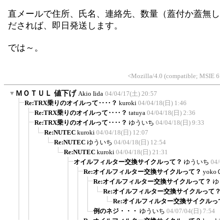
直メールで住所、氏名、連絡先、数量（蓋付か蓋無し
だされば、即日発送します。
では～。
<Mozilla/4.0 (compatible; MSIE 
▼
ＭＯＴＵＬ 値下げ
Akio Iida
04/04/17(土) 20:57
Re:TRX乗りのオイルって‥‥？
kuroki
04/04/18(日) 1:46
Re:TRX乗りのオイルって‥‥？
tatuya
04/04/18(日) 2:36
Re:TRX乗りのオイルって‥‥？
ゆういち
04/04/18(日) 9:33
Re:NUTEC
kuroki
04/04/18(日) 12:07
Re:NUTEC
ゆういち
04/04/18(日) 12:54
Re:NUTEC
kuroki
04/04/18(日) 21:31
オイルフィルター交換サイクルって？
ゆういち
04/
Re:オイルフィルター交換サイクルって？
yoko
Re:オイルフィルター交換サイクルって？
ゆ
Re:オイルフィルター交換サイクルって
Re:オイルフィルター交換サイクルっ
例のネジ・・・
ゆういち
04/07/04(日) 7:54