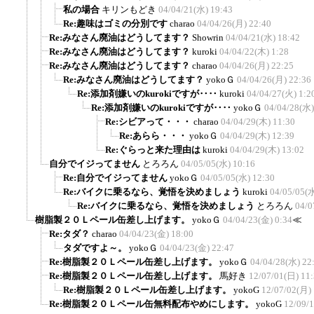
私の場合
キリンもどき
04/04/21(水) 19:43
Re:趣味はゴミの分別です
charao
04/04/26(月) 22:40
Re:みなさん廃油はどうしてます？
Showrin
04/04/21(水) 18:42
Re:みなさん廃油はどうしてます？
kuroki
04/04/22(木) 1:28
Re:みなさん廃油はどうしてます？
charao
04/04/26(月) 22:25
Re:みなさん廃油はどうしてます？
yokoＧ
04/04/26(月) 22:36
Re:添加剤嫌いのkurokiですが‥‥
kuroki
04/04/27(火) 1:2
Re:添加剤嫌いのkurokiですが‥‥
yokoＧ
04/04/28(水)
Re:シビアって・・・
charao
04/04/29(木) 11:30
Re:あらら・・・
yokoＧ
04/04/29(木) 12:39
Re:ぐらっと来た理由は
kuroki
04/04/29(木) 13:02
自分でイジってません
とろろん
04/05/05(水) 10:16
Re:自分でイジってません
yokoＧ
04/05/05(水) 12:30
Re:バイクに乗るなら、覚悟を決めましょう
kuroki
04/05/05(水
Re:バイクに乗るなら、覚悟を決めましょう
とろろん
04/0
樹脂製２０Ｌペール缶差し上げます。
yokoＧ
04/04/23(金) 0:34
≪
Re:タダ？
charao
04/04/23(金) 18:00
タダですよ～。
yokoＧ
04/04/23(金) 22:47
Re:樹脂製２０Ｌペール缶差し上げます。
yokoＧ
04/04/28(水) 22
Re:樹脂製２０Ｌペール缶差し上げます。
馬好き
12/07/01(日) 11
Re:樹脂製２０Ｌペール缶差し上げます。
yokoG
12/07/02(月) 
Re:樹脂製２０Ｌペール缶無料配布やめにします。
yokoG
12/09/