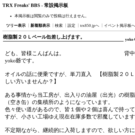
TRX Freaks' BBS - 常設掲示板
本掲示板は閲覧のみで投稿は行えません。
ツリー表示
┃
新着順表示
┃
検索
┃
設定
┃
trx850.jpへ
┃
イベント掲示板
樹脂製２０Ｌペール缶差し上げます。
yoko
ども、皆様こんばんは。 背中に
yoko爺です。
オイルの話に便乗ですが、単刀直入 【樹脂製２０Ｌ
しい方いませんか？】
ある事情から当工房が、出入りの油屋（出光）の樹脂
（空き缶）の集積所のようになっています。
色々使い道があるので、皆１個や２個は喜んで持って
すが、小さい工場ゆえ現在在庫多数で邪魔しています
不定期ながら、継続的に入荷しますので、欲しい方に