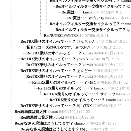
Re:オイルフィルター交換サイクルって？
kurok
Re:オイルフィルター交換サイクルって？
ゆ
Re:実は‥‥
kuroki
04/04/22(木) 8:15
Re:実は‥‥
ゆういち
04/04/22(木) 17
Re:オイルフィルター交換サイクルって？
chara
Re:オイルフィルター交換サイクルって？
ゆ
Re:NUTEC
純白TRX
12/07/08(日) 0:41
Re:TRX乗りのオイルって‥‥？
げんちゃん
04/04/18(日) 19:35
私もワコーズの4CT-Sです。
みつおき
04/04/18(日) 21:36
Re:TRX乗りのオイルって‥‥？
kuroki
04/04/18(日) 21:41
Re:TRX乗りのオイルって‥‥？
yokoＧ
04/04/18(日) 21:58
Re:TRX乗りのオイルって‥‥？
kuroki
04/04/20(火) 2:12
Re:TRX乗りのオイルって‥‥？
あんどー
04/04/19(月) 22:49
Re:TRX乗りのオイルって‥‥？
kuroki
04/04/20(火) 2:18
Re:TRX乗りのオイルって‥‥？
ゆに
04/04/20(火) 17:52
Re:TRX乗りのオイルって‥‥？
kuroki
04/04/21(水) 0:
Re:TRX乗りのオイルって‥‥？
サイトウ
04/04/21
Re:TRX乗りのオイルって‥‥？
kuroki
04/04/2
Re:TRX乗りのオイルって‥‥？
純白TRX
12/07/08(日) 0:39
Re:結局僕は貧乏性
charao
04/04/19(月) 11:53
Re:結局僕は貧乏性
kuroki
04/04/20(火) 2:06
Re:みなさん廃油はどうしてます？
charao
04/04/21(水) 13:27
Re:みなさん廃油はどうしてます？
ゆに
04/04/21(水) 17:53