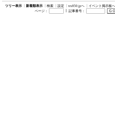
ツリー表示
┃
新着順表示
┃
検索
┃
設定
┃
trx850.jpへ
┃
イベント掲示板
┃
ページ：
記事番号：