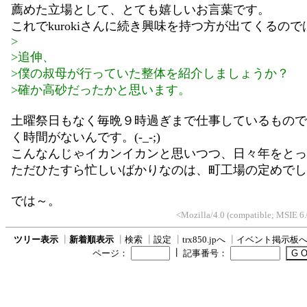
薦めた立場として、とても嬉しいお言葉です。
これでkurokiさんに続き興味を持つ方が出てくるの
>
>追伸、
>僕の叔母が行っていた整体を紹介しましょうか？
>確か高砂だったかと思います。
土曜祭日もなく毎晩９時過ぎまで仕事しているもので
く時間がないんです。(-_-;)
こんなんじゃイカンイカンと思いつつ、日々年をとっ
ただひたすら忙しいばかりなのは、町工場の定めでし
では～。
<Mozilla/4.0 (compatible; MSIE 
ツリー表示
┃
新着順表示
┃
検索
┃
設定
┃
trx850.jpへ
┃
イベント掲示板
┃
ページ：
記事番号：