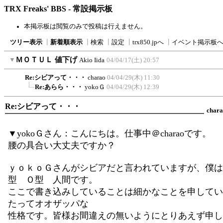
TRX Freaks' BBS - 常設掲示板
本掲示板は閲覧のみで投稿は行えません。
ツリー表示
┃
新着順表示
┃
検索
┃
設定
┃
trx850.jpへ
┃
イベント掲示板
▼
ＭＯＴＵＬ 値下げ
Akio Iida
04/04/17(土) 20:57
Re:シビアって・・・
charao
04/04/29(木) 11:30
Re:あらら・・・
yokoＧ
04/04/29(木) 12:39
Re:シビアって・・・
char
▼yokoＧさん：こんにちは。仕事中＠charaoです。
腰の具合い大丈夫ですか？
ｙｏｋｏＧさんがシビアだと言われていますが、僕は
型 Ｏ型 人間です。
ここで書き込みしていることは細かなことを申してい
たってオオザッパな
性格です。皆様お間違えの無いようにとりあえず申し