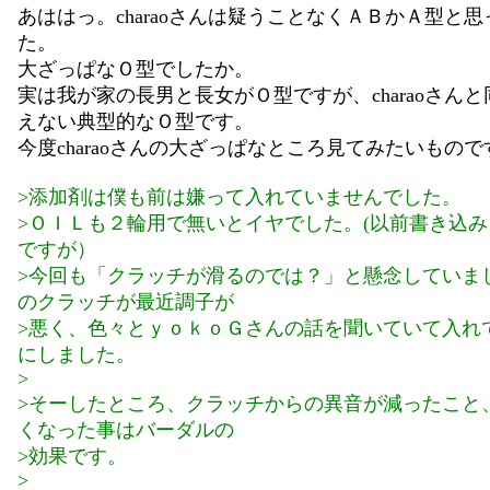
あははっ。charaoさんは疑うことなくＡＢかＡ型と
た。
大ざっぱなＯ型でしたか。
実は我が家の長男と長女がＯ型ですが、charaoさん
えない典型的なＯ型です。
今度charaoさんの大ざっぱなところ見てみたいもの
>添加剤は僕も前は嫌って入れていませんでした。
>ＯＩＬも２輪用で無いとイヤでした。(以前書き込
ですが）
>今回も「クラッチが滑るのでは？」と懸念していま
のクラッチが最近調子が
>悪く、色々とｙｏｋｏＧさんの話を聞いていて入れ
にしました。
>
>そーしたところ、クラッチからの異音が減ったこと
くなった事はバーダルの
>効果です。
>