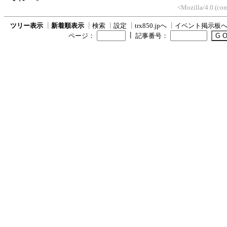
<Mozilla/4.0 (co
ツリー表示
┃
新着順表示
┃
検索
┃
設定
┃
trx850.jpへ
┃
イベント掲示板
┃
ページ：
記事番号：