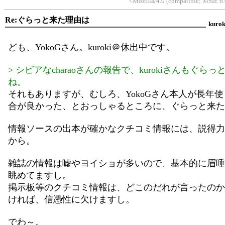
<Mozilla/4.0 (compatible; MSIE 
Re:ぐらっと来た理由は
kurok
ども、YokoGさん。kuroki＠休出中です。
> シビアなcharaoさんの報告で、kurokiさんもぐら
ね。
それもありますが、むしろ、YokoGさん本人が長年
合が良かった、とおっしゃるところに、ぐらっと来た
情報ソースの出本が確かなクチコミ情報には、説得力
から。
雑誌の情報は嘘やヨイショが多いので、基本的に眉唾
眺めてますし。
掲示板等のクチコミ情報は、どこのだれが言ったのか
ければ、信憑性に欠けますし。
でわ～。