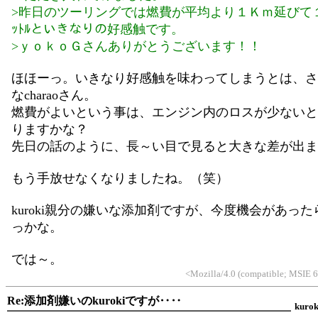
>昨日のツーリングでは燃費が平均より１Ｋｍ延びて
ｯﾄﾙといきなりの好感触です。
>ｙｏｋｏＧさんありがとうございます！！
ほほーっ。いきなり好感触を味わってしまうとは、さ
なcharaoさん。
燃費がよいという事は、エンジン内のロスが少ないと
りますかな？
先日の話のように、長～い目で見ると大きな差が出ま
もう手放せなくなりましたね。（笑）
kuroki親分の嫌いな添加剤ですが、今度機会があっ
っかな。
では～。
<Mozilla/4.0 (compatible; MSIE 
Re:添加剤嫌いのkurokiですが‥‥
kurok