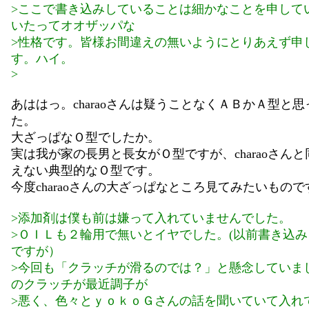
>ここで書き込みしていることは細かなことを申して
いたってオオザッパな
>性格です。皆様お間違えの無いようにとりあえず申
す。ハイ。
>
あははっ。charaoさんは疑うことなくＡＢかＡ型と
た。
大ざっぱなＯ型でしたか。
実は我が家の長男と長女がＯ型ですが、charaoさん
えない典型的なＯ型です。
今度charaoさんの大ざっぱなところ見てみたいもの
>添加剤は僕も前は嫌って入れていませんでした。
>ＯＩＬも２輪用で無いとイヤでした。(以前書き込
ですが）
>今回も「クラッチが滑るのでは？」と懸念していま
のクラッチが最近調子が
>悪く、色々とｙｏｋｏＧさんの話を聞いていて入れ