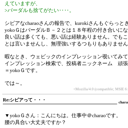
えていますが、
>バーダルも捨てがたい‥‥。
シビアなcharaoさんの報告で、kurokiさんもぐらっ
yokoＧはバーダルＢ－２とは１８年程の付き合いに
良い話は多くても、悪い話は経験ありません。でもこ
とは言いませんし、無理強いするつもりもありません
暇なとき、ウェビックのインプレッション覗いてみ
インプレッション検索で、投稿者ニックネーム 頑張
＝yokoＧです。
では～。
<Mozilla/4.0 (compatible; MSIE 
Re:シビアって・・・
char
▼yokoＧさん：こんにちは。仕事中＠charaoです。
腰の具合い大丈夫ですか？