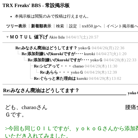
TRX Freaks' BBS - 常設掲示板
本掲示板は閲覧のみで投稿は行えません。
ツリー表示
┃
新着順表示
┃
検索
┃
設定
┃
trx850.jpへ
┃
イベント掲示板
▼
ＭＯＴＵＬ 値下げ
Akio Iida
04/04/17(土) 20:57
Re:みなさん廃油はどうしてます？
yokoＧ
04/04/26(月) 22:36
Re:添加剤嫌いのkurokiですが‥‥
kuroki
04/04/27(火) 1:20
Re:添加剤嫌いのkurokiですが‥‥
yokoＧ
04/04/28(水) 22:33
Re:シビアって・・・
charao
04/04/29(木) 11:30
Re:あらら・・・
yokoＧ
04/04/29(木) 12:39
Re:ぐらっと来た理由は
kuroki
04/04/29(木) 13:02
Re:みなさん廃油はどうしてます？
yoko
ども、charaoさん 腰痛全開の
Ｇです。
>今回も同じＯＩＬですが、ｙｏｋｏＧさんから添加
いただき入れてみました。