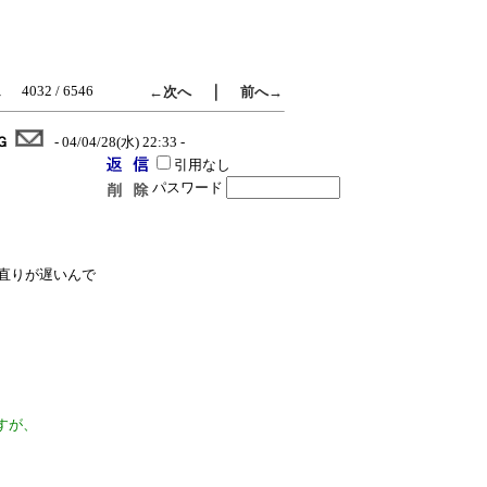
4032 / 6546
｜
へ
←次へ
前へ→
Ｇ
- 04/04/28(水) 22:33 -
引用なし
パスワード
直りが遅いんで
。
すが、