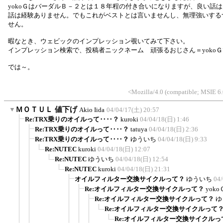
yokoＧはバーダルＢ－２とは１８年程の付き合いになりますが、良い話
話は経験ありません。でもこれがベストとは言いませんし、無理強いする
せん。
暇なとき、ウェビックのインプレッション覗いてみて下さい。
インプレッション検索で、投稿者ニックネーム 頑張るおじさん＝yoko
では～。
<Mozilla/4.0 (compatible; MSIE 
▼
ＭＯＴＵＬ 値下げ
Akio Iida
04/04/17(土) 20:57
Re:TRX乗りのオイルって‥‥？
kuroki
04/04/18(日) 1:46
Re:TRX乗りのオイルって‥‥？
tatuya
04/04/18(日) 2:36
Re:TRX乗りのオイルって‥‥？
ゆういち
04/04/18(日) 9:33
Re:NUTEC
kuroki
04/04/18(日) 12:07
Re:NUTEC
ゆういち
04/04/18(日) 12:54
Re:NUTEC
kuroki
04/04/18(日) 21:31
オイルフィルター交換サイクルって？
ゆういち
04/
Re:オイルフィルター交換サイクルって？
yoko
Re:オイルフィルター交換サイクルって？
ゆ
Re:オイルフィルター交換サイクルって
Re:オイルフィルター交換サイクルっ