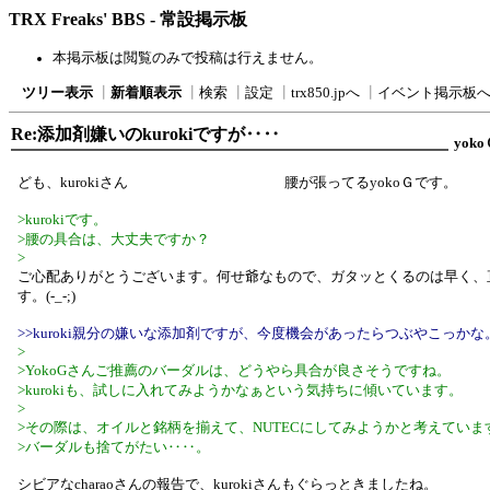
TRX Freaks' BBS - 常設掲示板
本掲示板は閲覧のみで投稿は行えません。
ツリー表示
┃
新着順表示
┃
検索
┃
設定
┃
trx850.jpへ
┃
イベント掲示板
Re:添加剤嫌いのkurokiですが‥‥
yoko
ども、kurokiさん 腰が張ってるyokoＧです。
>kurokiです。
>腰の具合は、大丈夫ですか？
>
ご心配ありがとうございます。何せ爺なもので、ガタッとくるのは早く、
す。(-_-;)
>>kuroki親分の嫌いな添加剤ですが、今度機会があったらつぶやこっかな
>
>YokoGさんご推薦のバーダルは、どうやら具合が良さそうですね。
>kurokiも、試しに入れてみようかなぁという気持ちに傾いています。
>
>その際は、オイルと銘柄を揃えて、NUTECにしてみようかと考えていま
>バーダルも捨てがたい‥‥。
シビアなcharaoさんの報告で、kurokiさんもぐらっときましたね。