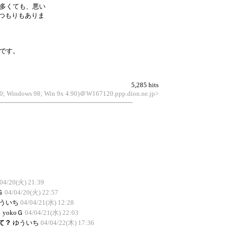
は多くても、悪い
つもりもありま
Ｇです。
5,285 hits
6.0; Windows 98; Win 9x 4.90)＠W167120.ppp.dion.ne.jp>
04/20(火) 21:39
Ｇ
04/04/20(火) 22:57
ういち
04/04/21(水) 12:28
？
yokoＧ
04/04/21(水) 22:03
て？
ゆういち
04/04/22(木) 17:36