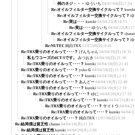
例のネジ・・・
ゆういち
04/07/04(日) 7:54
Re:オイルフィルター交換サイクルって？
kurok
Re:オイルフィルター交換サイクルって？
ゆ
Re:実は‥‥
kuroki
04/04/22(木) 8:15
Re:実は‥‥
ゆういち
04/04/22(木) 17
Re:オイルフィルター交換サイクルって？
chara
Re:オイルフィルター交換サイクルって？
ゆ
Re:NUTEC
純白TRX
12/07/08(日) 0:41
Re:TRX乗りのオイルって‥‥？
げんちゃん
04/04/18(日) 19:35
私もワコーズの4CT-Sです。
みつおき
04/04/18(日) 21:36
Re:TRX乗りのオイルって‥‥？
kuroki
04/04/18(日) 21:41
Re:TRX乗りのオイルって‥‥？
yokoＧ
04/04/18(日) 21:58
Re:TRX乗りのオイルって‥‥？
kuroki
04/04/20(火) 2:12
Re:TRX乗りのオイルって‥‥？
あんどー
04/04/19(月) 22:49
Re:TRX乗りのオイルって‥‥？
kuroki
04/04/20(火) 2:18
Re:TRX乗りのオイルって‥‥？
ゆに
04/04/20(火) 17:52
Re:TRX乗りのオイルって‥‥？
kuroki
04/04/21(水) 0:
Re:TRX乗りのオイルって‥‥？
サイトウ
04/04/21
Re:TRX乗りのオイルって‥‥？
kuroki
04/04/2
Re:TRX乗りのオイルって‥‥？
純白TRX
12/07/08(日) 0:39
Re:結局僕は貧乏性
charao
04/04/19(月) 11:53
Re:結局僕は貧乏性
kuroki
04/04/20(火) 2:06