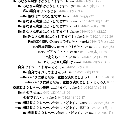
Re:みなさん廃油はどうしてます？
charao
04/04/21(水) 13:27
Re:みなさん廃油はどうしてます？
ゆに
04/04/21(水) 17:53
私の場合
キリンもどき
04/04/21(水) 19:43
Re:趣味はゴミの分別です
charao
04/04/26(月) 22:40
Re:みなさん廃油はどうしてます？
Showrin
04/04/21(水) 18:42
Re:みなさん廃油はどうしてます？
kuroki
04/04/22(木) 1:28
Re:みなさん廃油はどうしてます？
charao
04/04/26(月) 22:25
Re:みなさん廃油はどうしてます？
yokoＧ
04/04/26(月) 22:36
Re:添加剤嫌いのkurokiですが‥‥
kuroki
04/04/27(火) 1:2
Re:添加剤嫌いのkurokiですが‥‥
yokoＧ
04/04/28(水)
Re:シビアって・・・
charao
04/04/29(木) 11:30
Re:あらら・・・
yokoＧ
04/04/29(木) 12:39
Re:ぐらっと来た理由は
kuroki
04/04/29(木) 13:02
自分でイジってません
とろろん
04/05/05(水) 10:16
Re:自分でイジってません
yokoＧ
04/05/05(水) 12:30
Re:バイクに乗るなら、覚悟を決めましょう
kuroki
04/05/05(水
Re:バイクに乗るなら、覚悟を決めましょう
とろろん
04/0
樹脂製２０Ｌペール缶差し上げます。
yokoＧ
04/04/23(金) 0:34
Re:タダ？
charao
04/04/23(金) 18:00
タダですよ～。
yokoＧ
04/04/23(金) 22:47
Re:樹脂製２０Ｌペール缶差し上げます。
yokoＧ
04/04/28(水) 22
Re:樹脂製２０Ｌペール缶差し上げます。
馬好き
12/07/01(日) 11
Re:樹脂製２０Ｌペール缶差し上げます。
yokoG
12/07/02(月) 